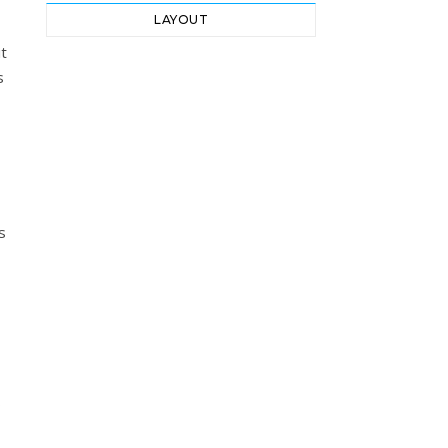
LAYOUT
it
s
s
s