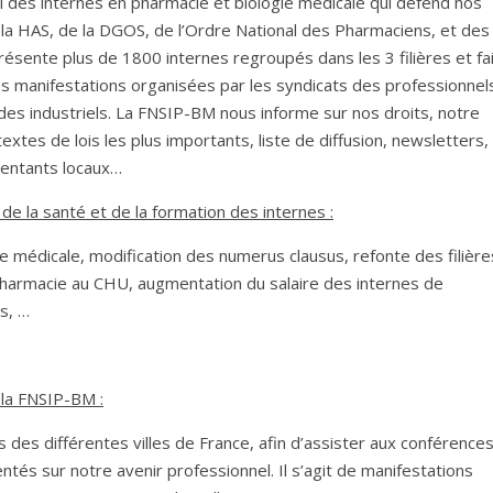
l des internes en pharmacie et biologie médicale qui défend nos
e la HAS, de la DGOS, de l’Ordre National des Pharmaciens, et des
ésente plus de 1800 internes regroupés dans les 3 filières et fa
ses manifestations organisées par les syndicats des professionnel
es industriels. La FNSIP-BM nous informe sur nos droits, notre
extes de lois les plus importants, liste de diffusion, newsletters,
sentants locaux…
 de la santé et de la formation des internes :
gie médicale, modification des numerus clausus, refonte des filière
pharmacie au CHU, augmentation du salaire des internes de
s, …
 la FNSIP-BM :
 des différentes villes de France, afin d’assister aux conférence
rientés sur notre avenir professionnel. Il s’agit de manifestations