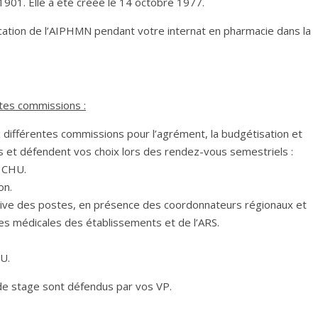
1901. Elle a été créée le 14 octobre 1977.
lication de l’AIPHMN pendant votre internat en pharmacie dans la
tes commissions :
 différentes commissions pour l’agrément, la budgétisation et
s et défendent vos choix lors des rendez-vous semestriels :
s CHU.
on.
itive des postes, en présence des coordonnateurs régionaux et
res médicales des établissements et de l’ARS.
U.
de stage sont défendus par vos VP.