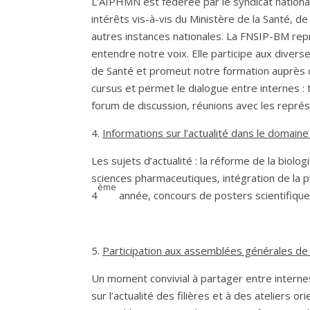
L’AIPHMN est fédérée par le syndicat nationa
intérêts vis-à-vis du Ministère de la Santé, d
autres instances nationales. La FNSIP-BM repr
entendre notre voix. Elle participe aux diver
de Santé et promeut notre formation auprès d
cursus et permet le dialogue entre internes : t
forum de discussion, réunions avec les repré
4.
Informations sur l’actualité dans le domaine
Les sujets d’actualité : la réforme de la biolo
sciences pharmaceutiques, intégration de la 
ème
4
année, concours de posters scientifique
5.
Participation aux assemblées générales de
Un moment convivial à partager entre internes
sur l’actualité des filières et à des ateliers o