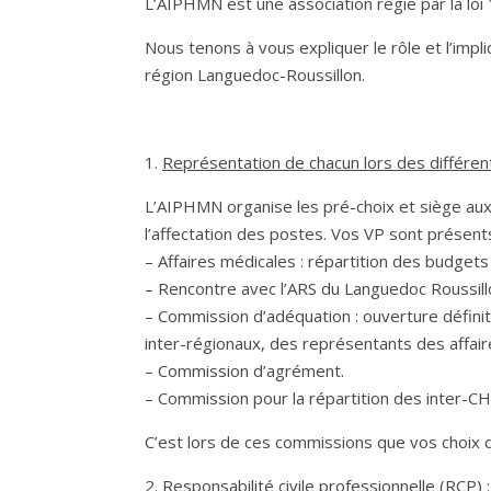
L’AIPHMN est une association régie par la loi 
Nous tenons à vous expliquer le rôle et l’imp
région Languedoc-Roussillon.
1.
Représentation de chacun lors des différen
L’AIPHMN organise les pré-choix et siège aux
l’affectation des postes. Vos VP sont présent
– Affaires médicales : répartition des budget
– Rencontre avec l’ARS du Languedoc Roussill
– Commission d’adéquation : ouverture défin
inter-régionaux, des représentants des affai
– Commission d’agrément.
– Commission pour la répartition des inter-CH
C’est lors de ces commissions que vos choix 
2.
Responsabilité civile professionnelle (RCP) :