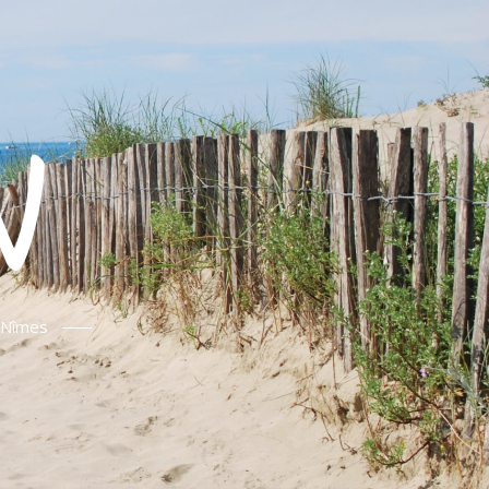
N
t Nîmes